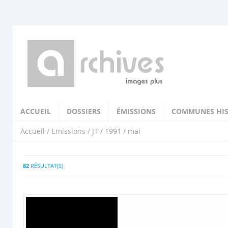
ACCUEIL
DOSSIERS
ÉMISSIONS
COMMUNES HIS
Accueil
/
Emissions
/
JT
/
1991
/ mai
82
RÉSULTAT(S)