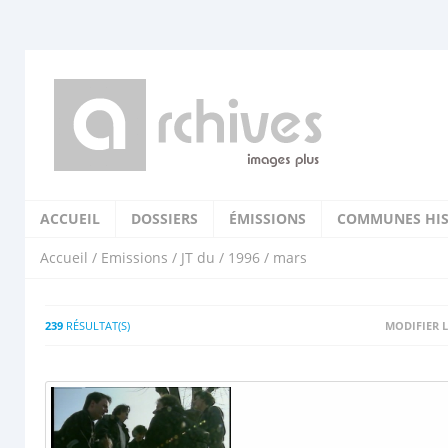
ACCUEIL
DOSSIERS
ÉMISSIONS
COMMUNES HIS
Accueil
/
Emissions
/
JT du
/
1996
/ mars
239
RÉSULTAT(S)
MODIFIER L