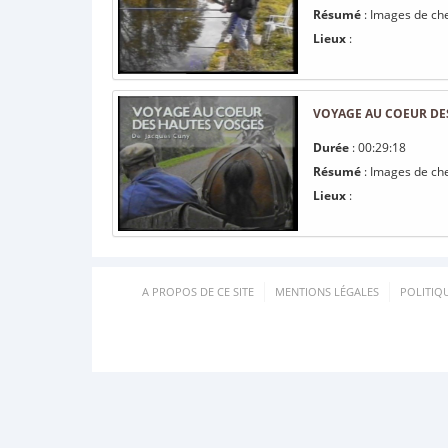
Résumé
: Images de ch
Lieux
:
VOYAGE AU COEUR DE
Durée
: 00:29:18
Résumé
: Images de ch
Lieux
:
A PROPOS DE CE SITE
MENTIONS LÉGALES
POLITIQ