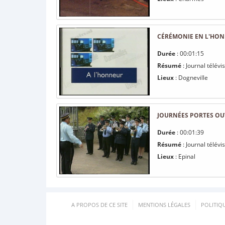
CÉRÉMONIE EN L'HON
Durée
: 00:01:15
Résumé
: Journal télév
Lieux
: Dogneville
JOURNÉES PORTES OUV
Durée
: 00:01:39
Résumé
: Journal télév
Lieux
: Epinal
A PROPOS DE CE SITE
MENTIONS LÉGALES
POLITIQ