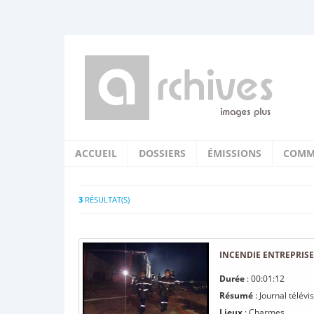
ACCUEIL
DOSSIERS
ÉMISSIONS
COMM
3
RÉSULTAT(S)
INCENDIE ENTREPRIS
Durée
: 00:01:12
Résumé
: Journal télév
Lieux
: Charmes