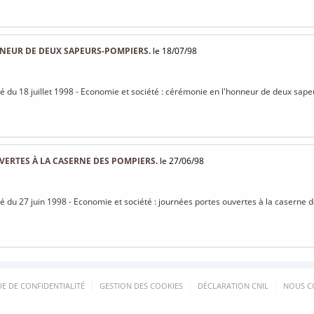
NEUR DE DEUX SAPEURS-POMPIERS.
le 18/07/98
isé du 18 juillet 1998 - Economie et société : cérémonie en l'honneur de deux sap
ERTES À LA CASERNE DES POMPIERS.
le 27/06/98
isé du 27 juin 1998 - Economie et société : journées portes ouvertes à la caserne 
UE DE CONFIDENTIALITÉ
GESTION DES COOKIES
DÉCLARATION CNIL
NOUS C