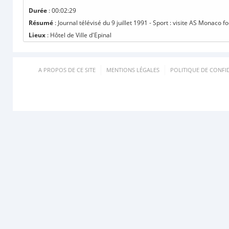
Durée
: 00:02:29
Résumé
: Journal télévisé du 9 juillet 1991 - Sport : visite AS Monaco fo
Lieux
: Hôtel de Ville d'Epinal
A PROPOS DE CE SITE
MENTIONS LÉGALES
POLITIQUE DE CONFID