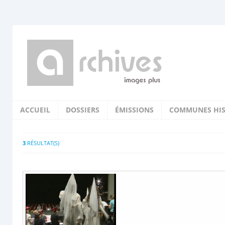
ACCUEIL
DOSSIERS
ÉMISSIONS
COMMUNES HIS
3
RÉSULTAT(S)