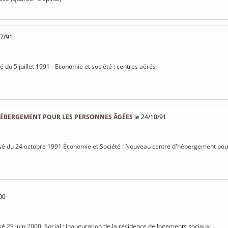
07/91
sé du 5 juillet 1991 - Economie et société : centres aérés
l
ÉBERGEMENT POUR LES PERSONNES ÂGÉES
le 24/10/91
visé du 24 octobre 1991 Économie et Société : Nouveau centre d'hébergement po
00
sé 29 juin 2000. Social : Inauguration de la résidence de logements sociaux ...