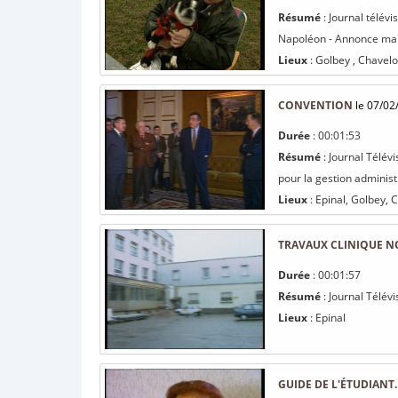
Résumé
: Journal télév
Napoléon - Annonce march
Lieux
: Golbey , Chavelot
CONVENTION
le 07/02
Durée
: 00:01:53
Résumé
: Journal Télév
pour la gestion administ
Lieux
: Epinal, Golbey, 
TRAVAUX CLINIQUE N
Durée
: 00:01:57
Résumé
: Journal Télév
Lieux
: Epinal
GUIDE DE L'ÉTUDIANT.