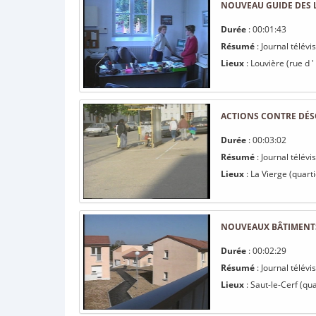
NOUVEAU GUIDE DES LO
Durée
: 00:01:43
Résumé
: Journal télév
Lieux
: Louvière (rue d '
ACTIONS CONTRE DÉS
Durée
: 00:03:02
Résumé
: Journal télév
Lieux
: La Vierge (quarti
NOUVEAUX BÂTIMENTS
Durée
: 00:02:29
Résumé
: Journal télév
Lieux
: Saut-le-Cerf (qua