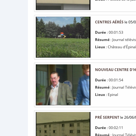
CENTRES AÉRÉS
le 05/
Durée
: 00:01:53
Résumé
: Journal télévi
Lieux
: Château d'Épina
NOUVEAU CENTRE D'H
Durée
: 00:01:54
Résumé
: Journal Télé
Lieux
: Epinal
PRÉ SERPENT
le 26/06/
Durée
: 00:02:11
Résumé
: Journal Télévi