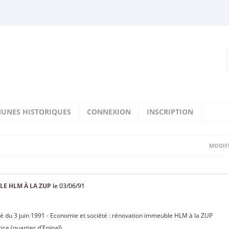
UNES HISTORIQUES
CONNEXION
INSCRIPTION
MODIFI
E HLM À LA ZUP
le 03/06/91
isé du 3 juin 1991 - Economie et société : rénovation immeuble HLM à la ZUP
tice (quartier d'Epinal)