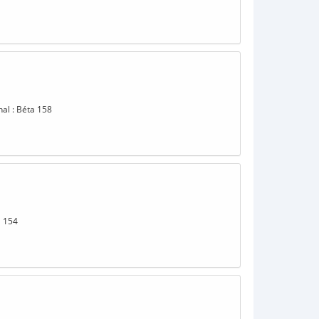
nal : Béta 158
a 154