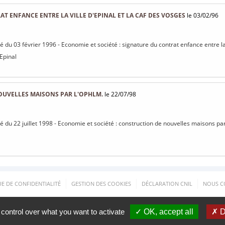
T ENFANCE ENTRE LA VILLE D'EPINAL ET LA CAF DES VOSGES
le 03/02/96
sé du 03 février 1996 - Economie et société : signature du contrat enfance entre la
 Epinal
UVELLES MAISONS PAR L'OPHLM.
le 22/07/98
isé du 22 juillet 1998 - Economie et société : construction de nouvelles maisons p
UE DE CONFIDENTIALITÉ
GESTION DES COOKIES
DÉCLARATION CNIL
NOUS C
 control over what you want to activate
✓ OK, accept all
✗ D