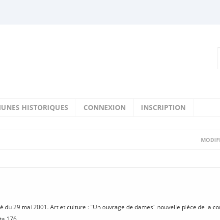
UNES HISTORIQUES
CONNEXION
INSCRIPTION
MODIFI
1
isé du 29 mai 2001. Art et culture : "Un ouvrage de dames" nouvelle pièce de la 
éta 176