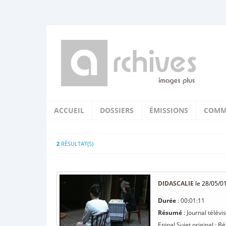
ACCUEIL
DOSSIERS
ÉMISSIONS
COMM
2
RÉSULTAT(S)
DIDASCALIE
le 28/05/0
Durée
: 00:01:11
Résumé
: Journal télév
Epinal Sujet original : B