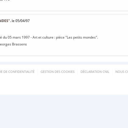
NDES".
le 05/04/97
sé du 05 mars 1997 - Art et culture : pièce "Les petits mondes".
Georges Brassens
UE DE CONFIDENTIALITÉ
GESTION DES COOKIES
DÉCLARATION CNIL
NOUS C