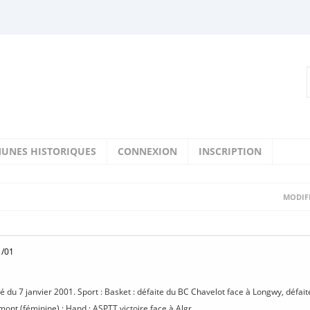
UNES HISTORIQUES
CONNEXION
INSCRIPTION
MODIFI
1/01
isé du 7 janvier 2001. Sport : Basket : défaite du BC Chavelot face à Longwy, défai
nt (féminine) ; Hand : ASPTT victoire face à Algr...