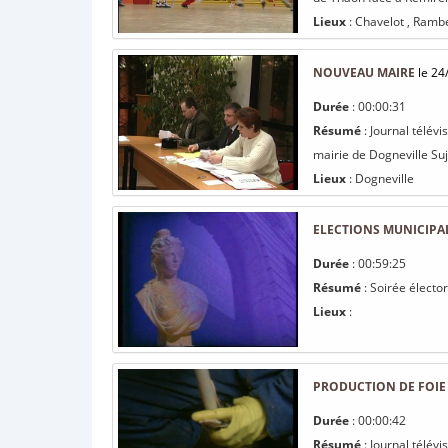
Lieux
: Chavelot , Rambe
NOUVEAU MAIRE
le 24
Durée
: 00:00:31
Résumé
: Journal télévi
mairie de Dogneville Suj
Lieux
: Dogneville
ELECTIONS MUNICIPAL
Durée
: 00:59:25
Résumé
: Soirée élector
Lieux
:
PRODUCTION DE FOIE
Durée
: 00:00:42
Résumé
: Journal télév