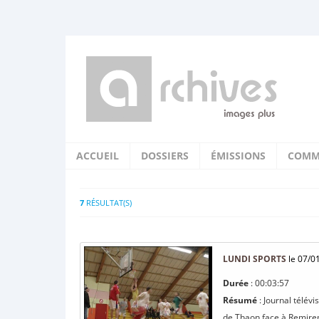
ACCUEIL
DOSSIERS
ÉMISSIONS
COMM
7
RÉSULTAT(S)
LUNDI SPORTS
le 07/0
Durée
: 00:03:57
Résumé
: Journal télév
de Thaon face à Remiremo