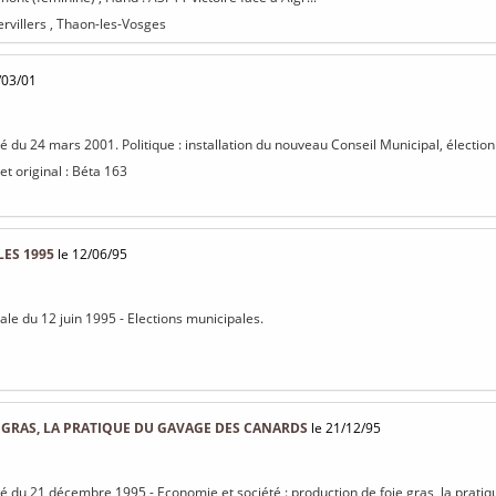
rvillers , Thaon-les-Vosges
/03/01
sé du 24 mars 2001. Politique : installation du nouveau Conseil Municipal, élection 
et original : Béta 163
ES 1995
le 12/06/95
ale du 12 juin 1995 - Elections municipales.
 GRAS, LA PRATIQUE DU GAVAGE DES CANARDS
le 21/12/95
isé du 21 décembre 1995 - Economie et société : production de foie gras, la prat