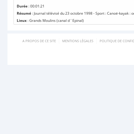
Durée
: 00:01:21
Résumé
: Journal télévisé du 23 octobre 1998 - Sport : Canoë-kayak :
Lieux
: Grands Moulins (canal d ' Epinal)
A PROPOS DE CE SITE
MENTIONS LÉGALES
POLITIQUE DE CONFID