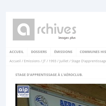
ACCUEIL
DOSSIERS
ÉMISSIONS
COMMUNES HIS
Accueil
/
Emissions
/
JT
/
1993
/
Juillet
/ Stage D'apprentissage
STAGE D'APPRENTISSAGE À L'AÉROCLUB.