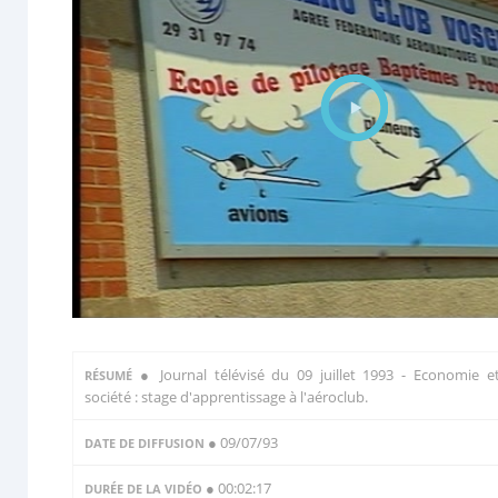
●
Journal télévisé du 09 juillet 1993 - Economie e
RÉSUMÉ
société : stage d'apprentissage à l'aéroclub.
● 09/07/93
DATE DE DIFFUSION
● 00:02:17
DURÉE DE LA VIDÉO