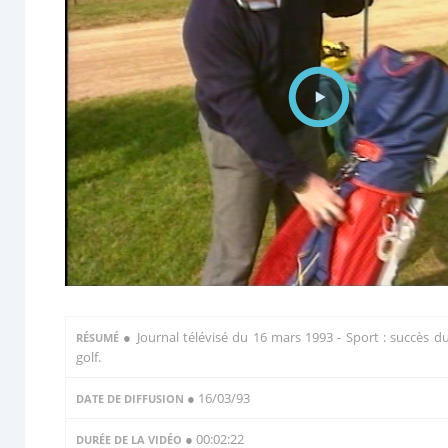
●
Journal télévisé du 16 mars 1993 - Sport : succès d
RÉSUMÉ
golf.
● 16/03/93
DATE DE DIFFUSION
● 00:02:22
DURÉE DE LA VIDÉO