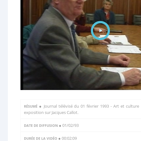
●
Journal télévisé du 01 février 1993 - Art et culture 
RÉSUMÉ
exposition sur Jacques Callot.
● 01/02/93
DATE DE DIFFUSION
● 00:02:09
DURÉE DE LA VIDÉO