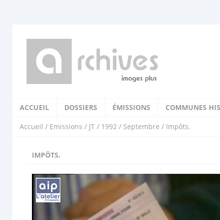
ACCUEIL
DOSSIERS
ÉMISSIONS
COMMUNES HIS
Accueil
/
Emissions
/
JT
/
1992
/
Septembre
/ Impôts.
IMPÔTS.