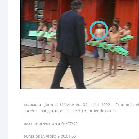
●
Journal télévisé du 04 juillet 1992 - Economie e
RÉSUMÉ
société : inauguration piscine du quartier de Bitola.
● 04/07/92
DATE DE DIFFUSION
● 00:01:00
DURÉE DE LA VIDÉO