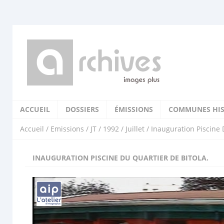
ACCUEIL
DOSSIERS
ÉMISSIONS
COMMUNES HIS
Accueil
/
Emissions
/
JT
/
1992
/
Juillet
/ Inauguration Piscine 
INAUGURATION PISCINE DU QUARTIER DE BITOLA.