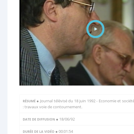
●
Journal télévisé du 18 juin 1992 - Economie et sociét
RÉSUMÉ
: travaux voie de contournement.
● 18/06/92
DATE DE DIFFUSION
● 00:01:54
DURÉE DE LA VIDÉO