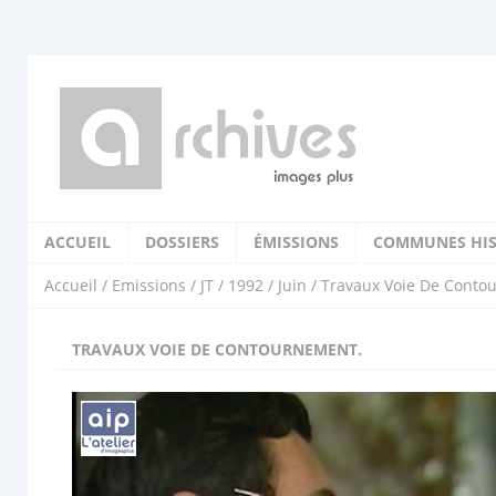
ACCUEIL
DOSSIERS
ÉMISSIONS
COMMUNES HIS
Accueil
/
Emissions
/
JT
/
1992
/
Juin
/ Travaux Voie De Conto
TRAVAUX VOIE DE CONTOURNEMENT.