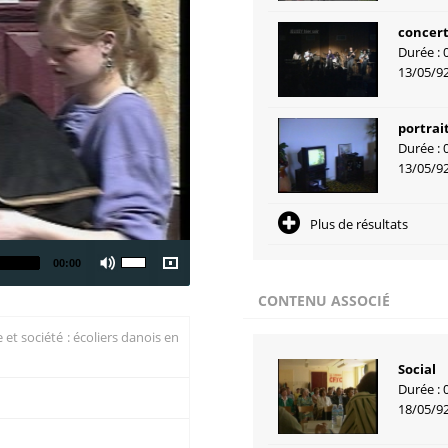
concert
Durée : 
13/05/9
portrai
Durée : 
13/05/9
Plus de résultats
00:00
CONTENU ASSOCIÉ
et société : écoliers danois en
Social
Durée : 
18/05/9