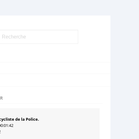
UR
ycliste de la Police.
00:01:42
2