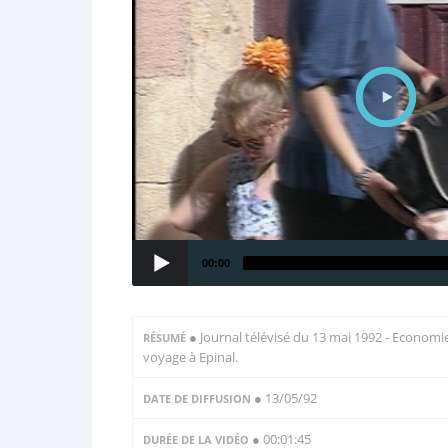
00:00
●
Journal télévisé du 13 mai 1992 - Economie 
RÉSUMÉ
voyage à Epinal.
● 13/05/92
DATE DE DIFFUSION
● 00:01:45
DURÉE DE LA VIDÉO