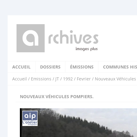
ACCUEIL
DOSSIERS
ÉMISSIONS
COMMUNES HIS
Accueil
/
Emissions
/
JT
/
1992
/
Fevrier
/ Nouveaux Véhicules
NOUVEAUX VÉHICULES POMPIERS.