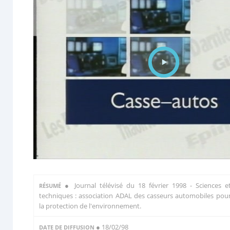
●
Journal télévisé du 18 février 1998 - Sciences e
RÉSUMÉ
techniques : association ADAL des casseurs automobiles pou
la protection de l'environnement.
● 18/02/98
DATE DE DIFFUSION