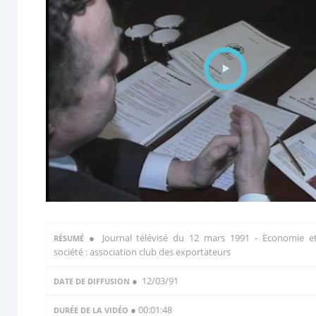
●
Journal télévisé du 12 mars 1991 - Economie e
RÉSUMÉ
société : association club des exportateurs
● 12/03/91
DATE DE DIFFUSION
● 00:01:48
DURÉE DE LA VIDÉO