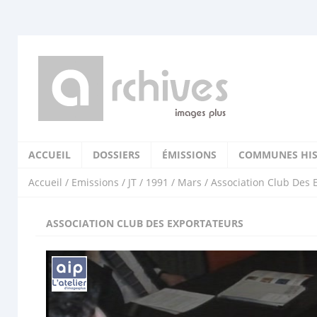
ACCUEIL
DOSSIERS
ÉMISSIONS
COMMUNES HIS
Accueil
/
Emissions
/
JT
/
1991
/
Mars
/ Association Club Des 
ASSOCIATION CLUB DES EXPORTATEURS