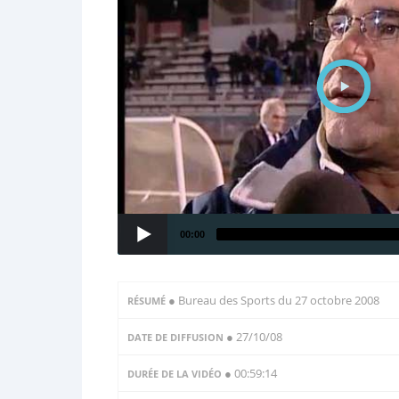
00:00
●
Bureau des Sports du 27 octobre 2008
RÉSUMÉ
● 27/10/08
DATE DE DIFFUSION
● 00:59:14
DURÉE DE LA VIDÉO