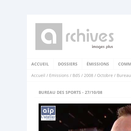
ACCUEIL
DOSSIERS
ÉMISSIONS
COMM
Accueil
/
Emissions
/
BdS
/
2008
/
Octobre
/ Bureau
BUREAU DES SPORTS - 27/10/08