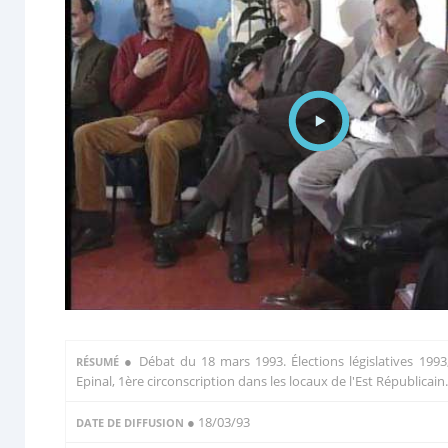
●
Débat du 18 mars 1993. Élections législatives 1993
RÉSUMÉ
Epinal, 1ère circonscription dans les locaux de l'Est Républicain.
● 18/03/93
DATE DE DIFFUSION