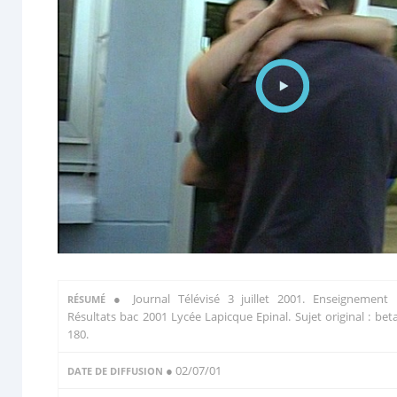
●
Journal Télévisé 3 juillet 2001. Enseignement 
RÉSUMÉ
Résultats bac 2001 Lycée Lapicque Epinal. Sujet original : bet
180.
● 02/07/01
DATE DE DIFFUSION