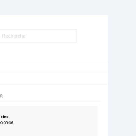
UR
 cies
00:03:06
1