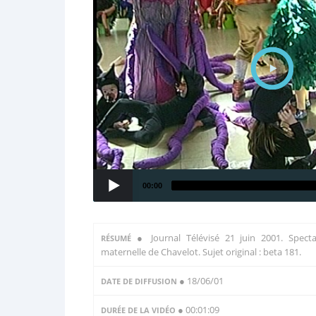
00:00
●
Journal Télévisé 21 juin 2001. Specta
RÉSUMÉ
maternelle de Chavelot. Sujet original : beta 181.
● 18/06/01
DATE DE DIFFUSION
● 00:01:09
DURÉE DE LA VIDÉO