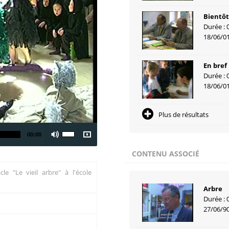
Bientôt 
Durée : 
18/06/0
En bref
Durée : 
18/06/0
Plus de résultats
00:00
CONTENU ASSOCIÉ
cle "Le vieil arbre" à l'école
Arbre
Durée : 
27/06/9