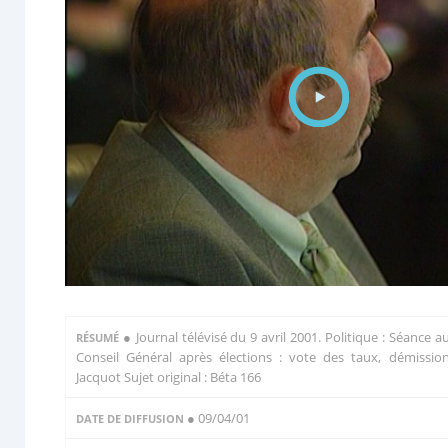
●
Journal télévisé du 9 avril 2001. Politique : Séance a
RÉSUMÉ
Conseil Général après élections : vote des taux, démissio
Jacquot Sujet original : Béta 166
● 09/04/01
DATE DE DIFFUSION