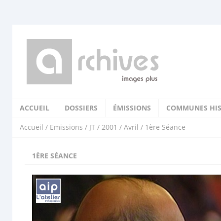
ACCUEIL
DOSSIERS
ÉMISSIONS
COMMUNES HIS
Accueil
/
Emissions
/
JT
/
2001
/
Avril
/ 1ère Séance
1ÈRE SÉANCE