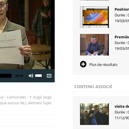
Positio
Durée : 
19/03/0
Premiè
Durée : 
19/03/0
Plus de résultats
00:00
CONTENU ASSOCIÉ
ue : Cantonales : Y. Eugé large
que autour de J. Alemani Sujet
visite 
Durée : 
11/12/9