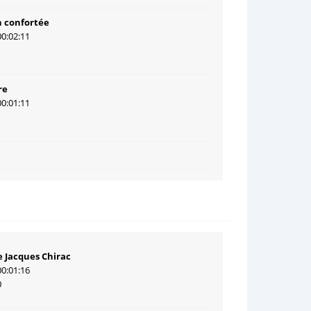
n confortée
00:02:11
1
re
00:01:11
1
de Jacques Chirac
00:01:16
0