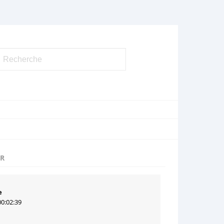
UR
e
00:02:39
1