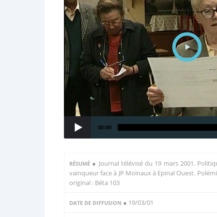
00:00
●
Journal télévisé du 19 mars 2001. Politiq
RÉSUMÉ
vainqueur face à JP Moinaux à Epinal Ouest. Polémi
original : Béta 103
● 19/03/01
DATE DE DIFFUSION