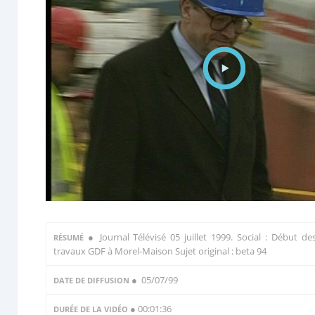
●
Journal Télévisé 05 juillet 1999. Social : Début de
RÉSUMÉ
travaux GDF à Morel-Maison Sujet original : beta 94
● 05/07/99
DATE DE DIFFUSION
● 00:01:36
DURÉE DE LA VIDÉO