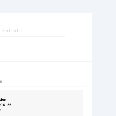
UR
tion
00:01:56
9