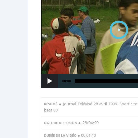
00:00
●
Journal Télévisé 28 avril 1999. Sport : to
RÉSUMÉ
beta 88
● 28/04/99
DATE DE DIFFUSION
● 00:01:40
DURÉE DE LA VIDÉO