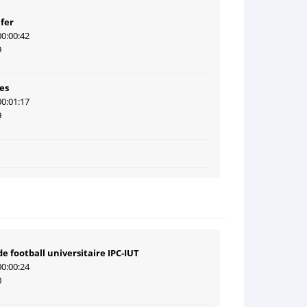
 fer
00:00:42
9
es
00:01:17
9
e football universitaire IPC-IUT
00:00:24
0