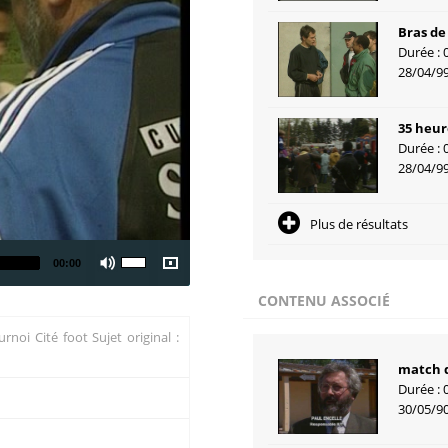
Bras de
Durée : 
28/04/9
35 heur
Durée : 
28/04/9
Plus de résultats
00:00
CONTENU ASSOCIÉ
urnoi Cité foot Sujet original :
match d
Durée : 
30/05/9