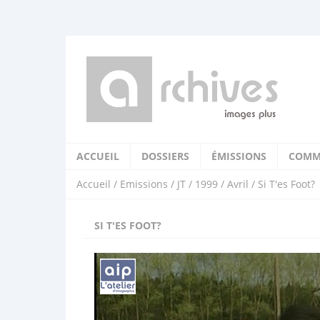
ACCUEIL
DOSSIERS
ÉMISSIONS
COMM
Accueil
/
Emissions
/
JT
/
1999
/
Avril
/ Si T'es Foot?
SI T'ES FOOT?