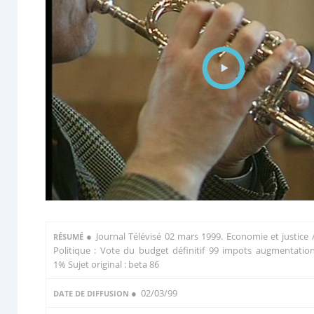
●
Journal Télévisé 02 mars 1999. Economie et justice 
RÉSUMÉ
Politique : Vote du budget définitif 99 impots augmentatio
1% Sujet original : beta 86
● 02/03/99
DATE DE DIFFUSION