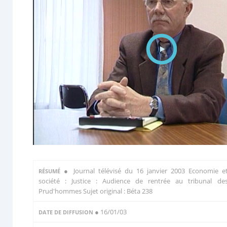
●
Journal télévisé du 16 janvier 2003 Economie e
RÉSUMÉ
société : Justice : Audience de rentrée au tribunal de
Prud'hommes Sujet original : Béta 238
● 16/01/03
DATE DE DIFFUSION