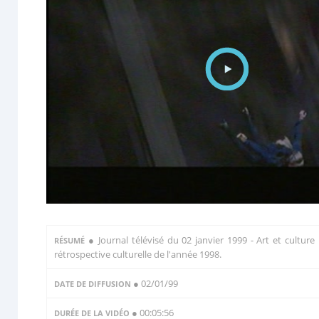
●
Journal télévisé du 02 janvier 1999 - Art et culture 
RÉSUMÉ
rétrospective culturelle de l'année 1998.
● 02/01/99
DATE DE DIFFUSION
● 00:05:56
DURÉE DE LA VIDÉO