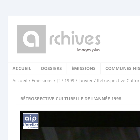
ACCUEIL
DOSSIERS
ÉMISSIONS
COMMUNES HIS
Accueil
/
Emissions
/
JT
/
1999
/
Janvier
/ Rétrospective Cultur
RÉTROSPECTIVE CULTURELLE DE L'ANNÉE 1998.