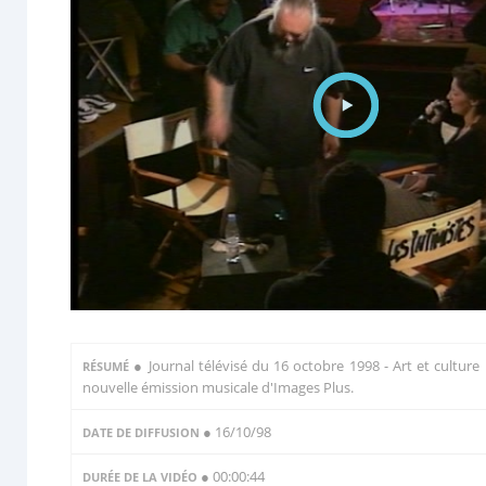
●
Journal télévisé du 16 octobre 1998 - Art et culture 
RÉSUMÉ
nouvelle émission musicale d'Images Plus.
● 16/10/98
DATE DE DIFFUSION
● 00:00:44
DURÉE DE LA VIDÉO