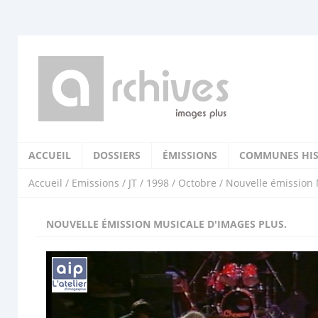
ACCUEIL
DOSSIERS
ÉMISSIONS
COMMUNES HIS
Accueil
/
Emissions
/
JT
/
1998
/
Octobre
/ Nouvelle émission 
NOUVELLE ÉMISSION MUSICALE D'IMAGES PLUS.