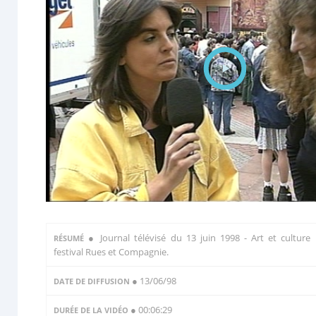
●
Journal télévisé du 13 juin 1998 - Art et culture 
RÉSUMÉ
festival Rues et Compagnie.
● 13/06/98
DATE DE DIFFUSION
● 00:06:29
DURÉE DE LA VIDÉO