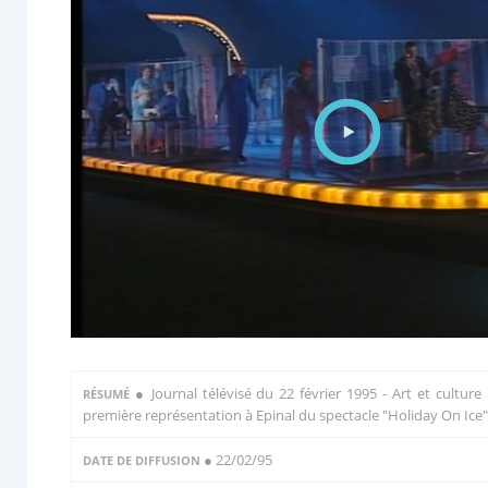
●
Journal télévisé du 22 février 1995 - Art et culture 
RÉSUMÉ
première représentation à Epinal du spectacle "Holiday On Ice"
● 22/02/95
DATE DE DIFFUSION