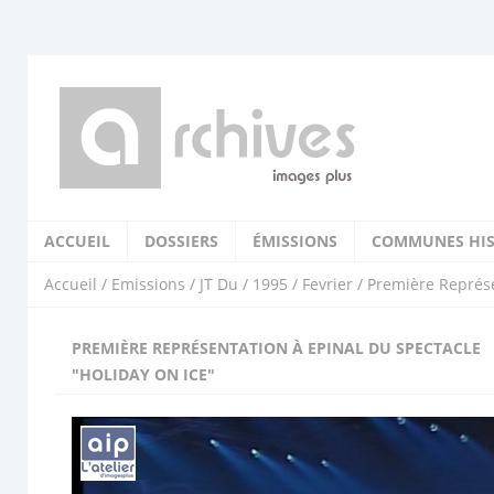
ACCUEIL
DOSSIERS
ÉMISSIONS
COMMUNES HIS
Accueil
/
Emissions
/
JT Du
/
1995
/
Fevrier
/ Première Représe
PREMIÈRE REPRÉSENTATION À EPINAL DU SPECTACLE
"HOLIDAY ON ICE"