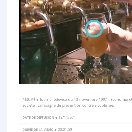
●
Journal télévisé du 13 novembre 1997 - Economie e
RÉSUMÉ
société : campagne de prévention contre alcoolisme.
● 13/11/97
DATE DE DIFFUSION
● 00:01:59
DURÉE DE LA VIDÉO