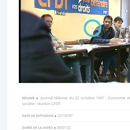
●
Journal télévisé du 22 octobre 1997 - Economie e
RÉSUMÉ
société : réunion CFDT.
● 22/10/97
DATE DE DIFFUSION
● 00:01:02
DURÉE DE LA VIDÉO