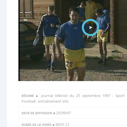
●
Journal télévisé du 25 septembre 1997 - Sport 
RÉSUMÉ
Football : entraînement SAS.
● 25/09/97
DATE DE DIFFUSION
● 00:01:12
DURÉE DE LA VIDÉO