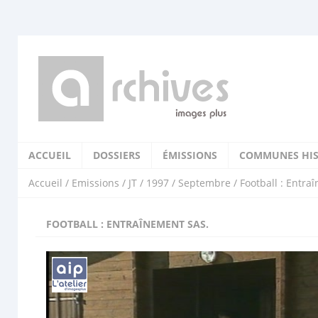
ACCUEIL
DOSSIERS
ÉMISSIONS
COMMUNES HIS
Accueil
/
Emissions
/
JT
/
1997
/
Septembre
/ Football : Entra
FOOTBALL : ENTRAÎNEMENT SAS.