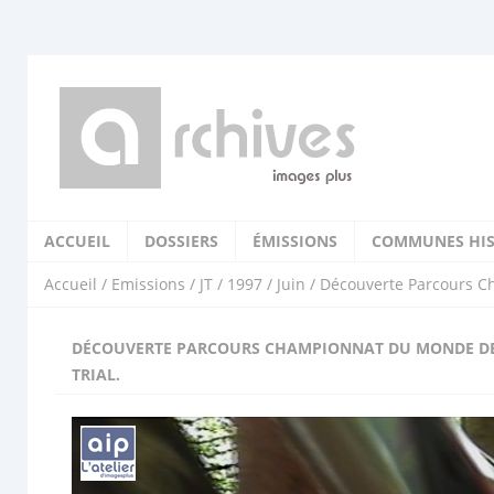
ACCUEIL
DOSSIERS
ÉMISSIONS
COMMUNES HIS
Accueil
/
Emissions
/
JT
/
1997
/
Juin
/ Découverte Parcours C
DÉCOUVERTE PARCOURS CHAMPIONNAT DU MONDE D
TRIAL.