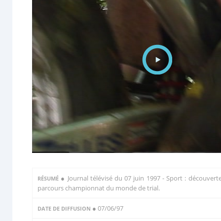
●
Journal télévisé du 07 juin 1997 - Sport : découvert
RÉSUMÉ
parcours championnat du monde de trial.
● 07/06/97
DATE DE DIFFUSION