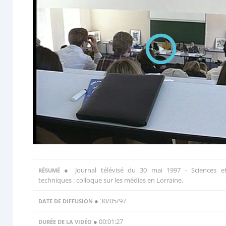
●
Journal télévisé du 30 mai 1997 - Sciences e
RÉSUMÉ
techniques : colloque sur les médias en Lorraine.
● 30/05/97
DATE DE DIFFUSION
● 00:01:27
DURÉE DE LA VIDÉO