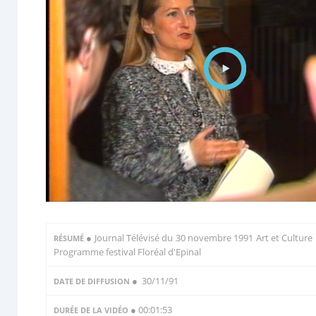
●
Journal Télévisé du 30 novembre 1991 Art et Culture 
RÉSUMÉ
Programme festival Floréal d'Epinal
● 30/11/91
DATE DE DIFFUSION
● 00:01:53
DURÉE DE LA VIDÉO