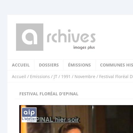
ACCUEIL
DOSSIERS
ÉMISSIONS
COMMUNES HIS
Accueil
/
Emissions
/
JT
/
1991
/
Novembre
/ Festival Floréal D
FESTIVAL FLORÉAL D'EPINAL