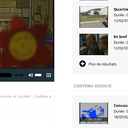
Quartie
Durée : 
12/02/9
En bref
Durée : 
12/02/9
Plus de résultats
00:00
CONTENU ASSOCIÉ
conomie et société : Carême à
Concou
Durée : 
18/05/9