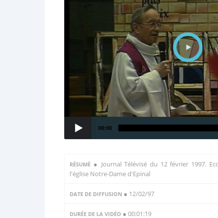
00:00
●
Journal Télévisé du 12 février 1997. E
RÉSUMÉ
l'église Notre-Dame d'Epinal
● 12/02/97
DATE DE DIFFUSION
● 00:01:19
DURÉE DE LA VIDÉO