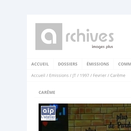
ACCUEIL
DOSSIERS
ÉMISSIONS
COMM
Accueil
/
Emissions
/
JT
/
1997
/
Fevrier
/ Carême
CARÊME