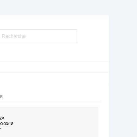
UR
ge
00:00:18
7