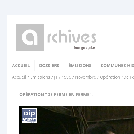
ACCUEIL
DOSSIERS
ÉMISSIONS
COMMUNES HIS
Accueil
/
Emissions
/
JT
/
1996
/
Novembre
/ Opération "De F
OPÉRATION "DE FERME EN FERME".