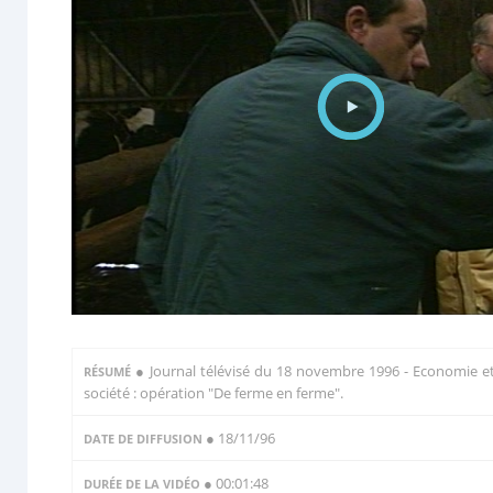
●
Journal télévisé du 18 novembre 1996 - Economie e
RÉSUMÉ
société : opération "De ferme en ferme".
● 18/11/96
DATE DE DIFFUSION
● 00:01:48
DURÉE DE LA VIDÉO