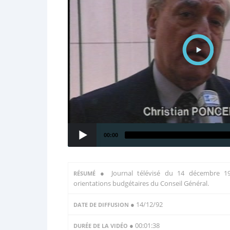
00:00
●
Journal télévisé du 14 décembre 1
RÉSUMÉ
orientations budgétaires du Conseil Général.
● 14/12/92
DATE DE DIFFUSION
● 00:01:38
DURÉE DE LA VIDÉO