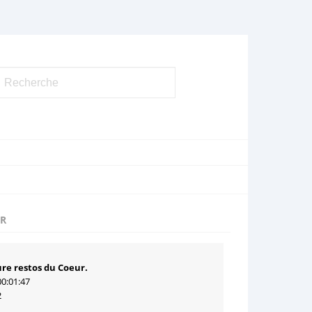
UR
re restos du Coeur.
00:01:47
2