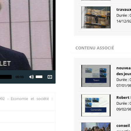
travaux
Durée : 
14/12/9
CONTENU ASSOCIÉ
nouveau
des jeu
00:00
Durée : 
07/01/9
Robert 
992 - Economie et société :
Durée : 
09/02/9
conseil