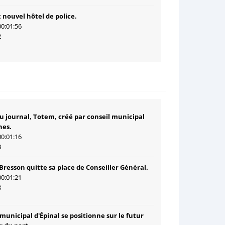
 nouvel hôtel de police.
00:01:56
2
 journal, Totem, créé par conseil municipal
nes.
00:01:16
8
Bresson quitte sa place de Conseiller Général.
00:01:21
8
 municipal d'Épinal se positionne sur le futur