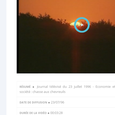
●
Journal télévisé du 23 juillet 1996 - Economie e
RÉSUMÉ
société : chasse aux chevreuils
● 23/07/96
DATE DE DIFFUSION
● 00:03:28
DURÉE DE LA VIDÉO