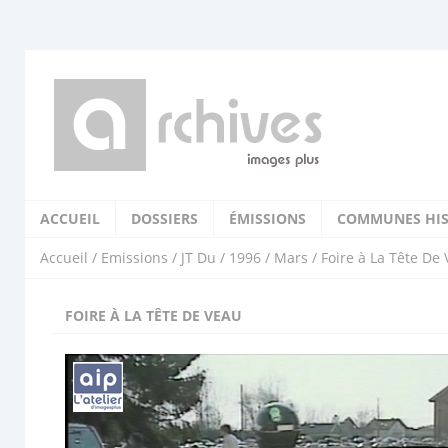
ACCUEIL
DOSSIERS
ÉMISSIONS
COMMUNES HIS
Accueil
/
Emissions
/
JT Du
/
1996
/
Mars
/ Foire à La Tête De
FOIRE À LA TÊTE DE VEAU