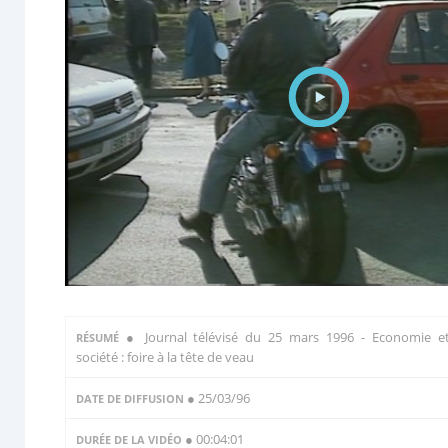
●
Journal télévisé du 25 mars 1996 - Economie e
RÉSUMÉ
société : foire à la tête de veau
● 25/03/96
DATE DE DIFFUSION
● 00:04:01
DURÉE DE LA VIDÉO