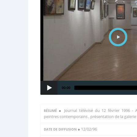
00:00
●
Journal télévisé du 12 février 1996 - 
RÉSUMÉ
peintres contemporains , présentation de la galerie
● 12/02/96
DATE DE DIFFUSION