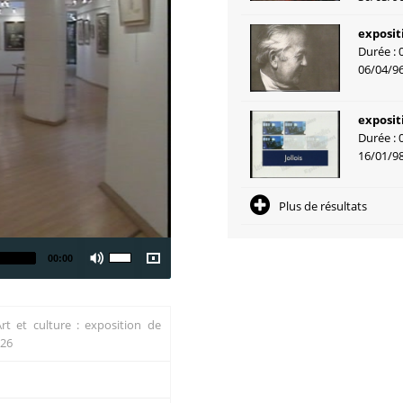
exposit
Durée : 
06/04/9
exposit
Durée : 
16/01/9
Plus de résultats
00:00
Art et culture : exposition de
 26