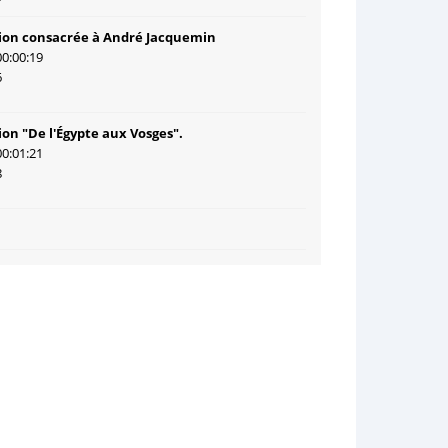
ion consacrée à André Jacquemin
00:00:19
6
ion "De l'Égypte aux Vosges".
00:01:21
8