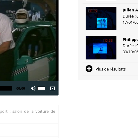
Julien 
Durée : 
17/01/0
Philipp
Durée : 
30/10/0
Plus de résultats
00:00
Sport : salon de la voiture de