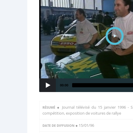
00:00
●
Journal télévisé du 15 janvier 1996 - 
RÉSUMÉ
compétition, exposition de voitures de rallye
● 15/01/96
DATE DE DIFFUSION