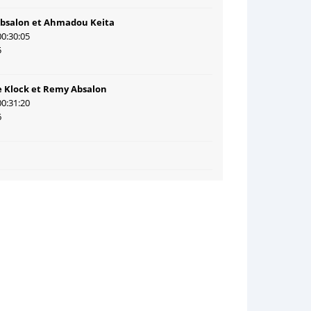
Absalon et Ahmadou Keita
00:30:05
5
e Klock et Remy Absalon
00:31:20
6