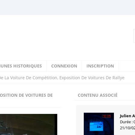
UNES HISTORIQUES
CONNEXION
INSCRIPTION
e La Voiture De Compétition, Exposition De Voitures De Rallye
OSITION DE VOITURES DE
CONTENU ASSOCIÉ
Julien 
Durée : 
21/10/0