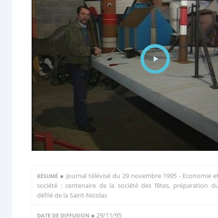
●
Journal télévisé du 29 novembre 1995 - Economie e
RÉSUMÉ
société : centenaire de la société des fêtes, préparation d
défilé de la Saint-Nicolas
● 29/11/95
DATE DE DIFFUSION