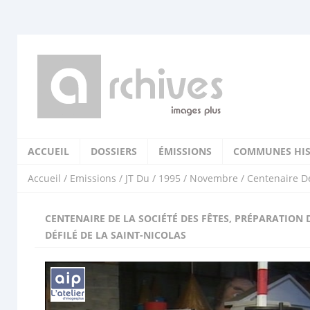
ACCUEIL
DOSSIERS
ÉMISSIONS
COMMUNES HIS
Accueil
/
Emissions
/
JT Du
/
1995
/
Novembre
/ Centenaire De
CENTENAIRE DE LA SOCIÉTÉ DES FÊTES, PRÉPARATION 
DÉFILÉ DE LA SAINT-NICOLAS