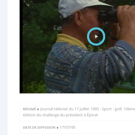
●
Journal télévisé du 17 juillet 1995 - Sport : golf, 10ém
RÉSUMÉ
édition du challenge du président à Épinal
● 17/07/95
DATE DE DIFFUSION