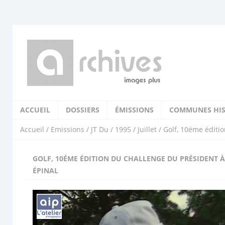
ACCUEIL
DOSSIERS
ÉMISSIONS
COMMUNES HIS
Accueil
/
Emissions
/
JT Du
/
1995
/
Juillet
/ Golf, 10éme éditi
GOLF, 10ÉME ÉDITION DU CHALLENGE DU PRÉSIDENT À
ÉPINAL