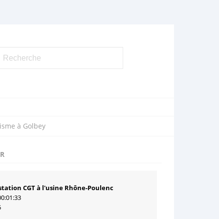
lisme à Golbey
UR
tation CGT à l'usine Rhône-Poulenc
00:01:33
5