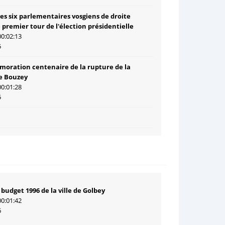
es six parlementaires vosgiens de droite
e premier tour de l'élection présidentielle
00:02:13
5
ration centenaire de la rupture de la
e Bouzey
00:01:28
5
 budget 1996 de la ville de Golbey
00:01:42
6