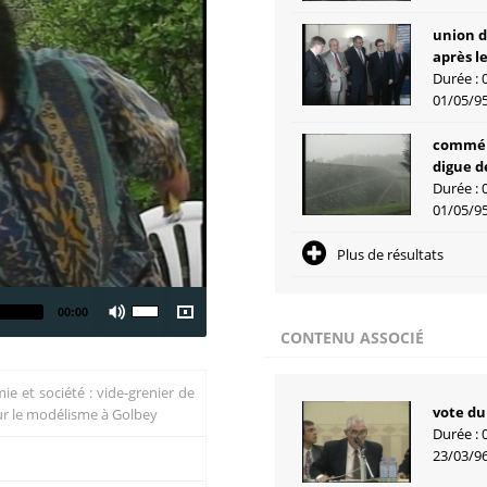
union d
après l
Durée : 
01/05/9
commémo
digue d
Durée : 
01/05/9
Plus de résultats
00:00
CONTENU ASSOCIÉ
ie et société : vide-grenier de
vote du
sur le modélisme à Golbey
Durée : 
23/03/9