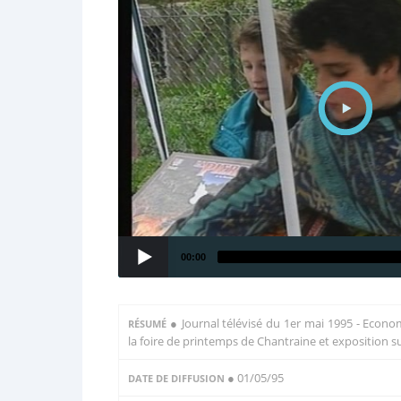
00:00
●
Journal télévisé du 1er mai 1995 - Econom
RÉSUMÉ
la foire de printemps de Chantraine et exposition 
● 01/05/95
DATE DE DIFFUSION